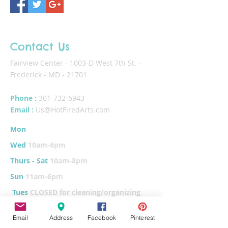
Contact Us
Fairview Center - 1003-D West 7th St. -
Frederick - MD - 21701
Phone :
301-732-6943
Email :
Us@HotFiredArts.com
Mon
10am-6
pm
Wed
10am-6pm
Thurs - Sat
10am-8pm
Sun
11am-6pm
Tues
CLOSED for cleaning/organizing
Email
Address
Facebook
Pinterest